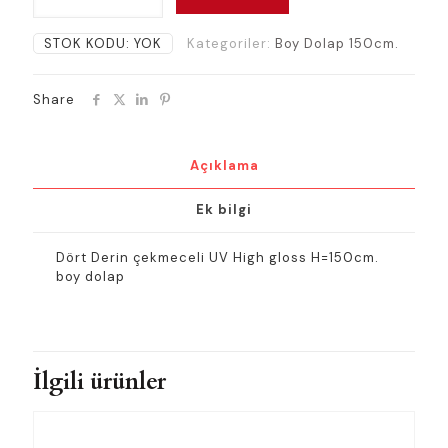
Boy
Dolap
STOK KODU:
YOK
Kategoriler:
Boy Dolap 150cm.
H=150
adet
Share
Açıklama
Ek bilgi
Dört Derin çekmeceli UV High gloss H=150cm.
boy dolap
İlgili ürünler