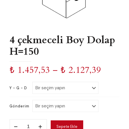
4 çekmeceli Boy Dolap
H=150
Fiyat
₺
1.457,53
–
₺
2.127,39
aralığı:
₺ 1.45
Y - G - D
-
₺ 2.12
Gönderim
4
Sepete Ekle
çekmeceli