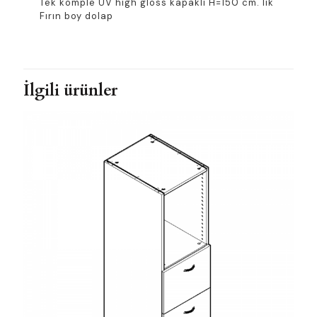
Tek komple UV high gloss kapaklı H=150 cm. lik
Fırın boy dolap
İlgili ürünler