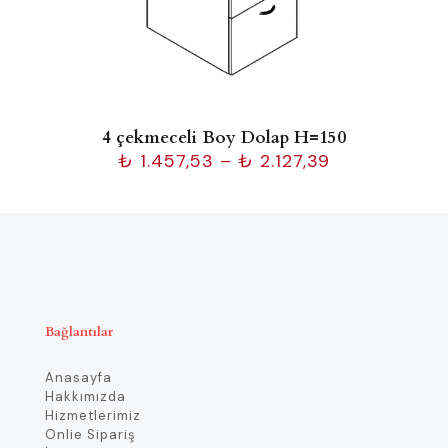
4 çekmeceli Boy Dolap H=150
Fiyat
₺
1.457,53
–
₺
2.127,39
aralığı:
₺ 1.457,53
-
₺ 2.127,39
Bağlantılar
Anasayfa
Hakkımızda
Hizmetlerimiz
Onlie Sipariş