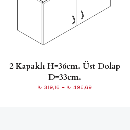
2 Kapaklı H=36cm. Üst Dolap
D=33cm.
Fiyat
₺
319,16
–
₺
496,69
aralığı:
₺ 319,16
-
₺ 496,69