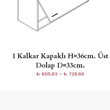
1 Kalkar Kapaklı H=36cm. Üst
Dolap D=33cm.
Fiyat
₺
605,63
–
₺
728,66
aralığı:
₺ 605,63
-
₺ 728,66