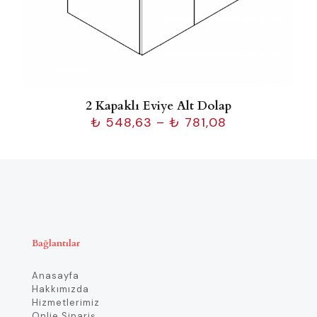
2 Kapaklı Eviye Alt Dolap
Fiyat
₺
548,63
–
₺
781,08
aralığı:
₺ 548,63
-
₺ 781,08
Bağlantılar
Anasayfa
Hakkımızda
Hizmetlerimiz
Onlie Sipariş