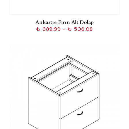
Ankastre Fırın Alt Dolap
Fiyat
₺
389,99
–
₺
506,08
aralığı:
₺ 389,99
-
₺ 506,08