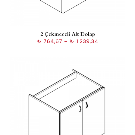
2 Çekmeceli Alt Dolap
Fiyat
₺
764,67
–
₺
1.239,34
aralığı:
₺ 764,67
-
₺ 1.239,34