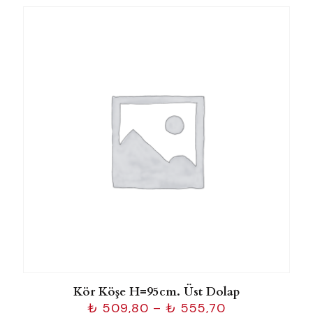
-
₺ 525,16
Kör Köşe H=95cm. Üst Dolap
Fiyat
₺
509,80
–
₺
555,70