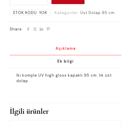
H=95cm.
Üst
STOK KODU:
YOK
Kategoriler:
Üst Dolap 95 cm.
Dolap
adet
Share
Açıklama
Ek bilgi
İki komple UV high gloss kapaklı 95 cm. lik üst
dolap
İlgili ürünler