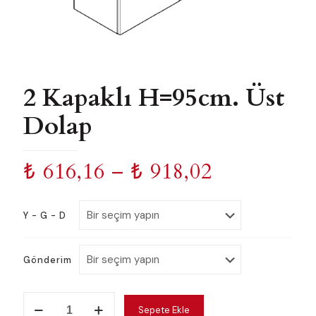
2 Kapaklı H=95cm. Üst
Dolap
Fiyat
₺
616,16
–
₺
918,02
aralığı:
₺ 616,16
Y - G - D
-
₺ 918,02
Gönderim
2
Sepete Ekle
Kapaklı