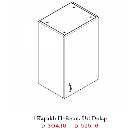
1 Kapaklı H=95cm. Üst Dolap
Fiyat
₺
304,16
–
₺
525,16
aralığı:
₺ 304,16