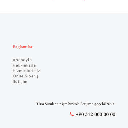
aralığı:
₺ 509,80
-
₺ 555,70
Bağlantılar
Anasayfa
Hakkımızda
Hizmetlerimiz
Onlie Sipariş
İletişim
Tüm Sorularınız için bizimle iletişime geçebilirsiniz.
+90 312 000 00 00